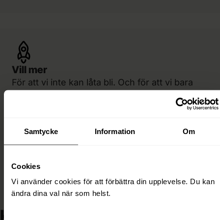
Vill mer
För att vi inte kan låta bli. Och för att vi bara
vinner när ni gör det. Vårt jobb är att ligga
längst fram – så att ni aldrig behöver undra om
er byrå hänger med.
Samtycke
Information
Om
Cookies
Vi använder cookies för att förbättra din upplevelse. Du kan
ändra dina val när som helst.
Kunskap