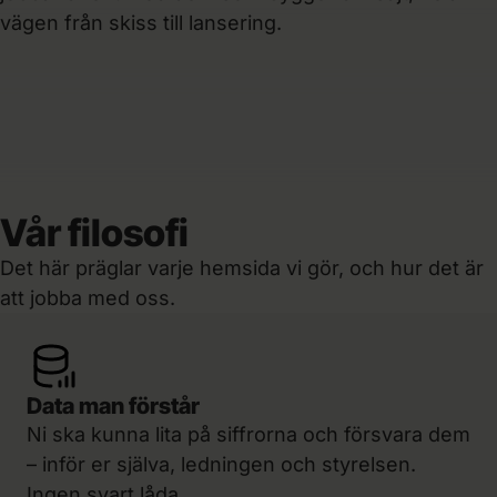
Designer
Nils
vägen från skiss till lansering.
VD
Vår filosofi
Det här präglar varje hemsida vi gör, och hur det är
att jobba med oss.
Data man förstår
Ni ska kunna lita på siffrorna och försvara dem
– inför er själva, ledningen och styrelsen.
Ingen svart låda.