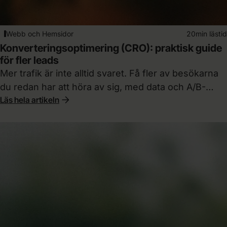
Webb och Hemsidor
20min lästid
Konverteringsoptimering (CRO): praktisk guide
för fler leads
Mer trafik är inte alltid svaret. Få fler av besökarna
du redan har att höra av sig, med data och A/B-
Läs hela artikeln
tester istället för gissningar.