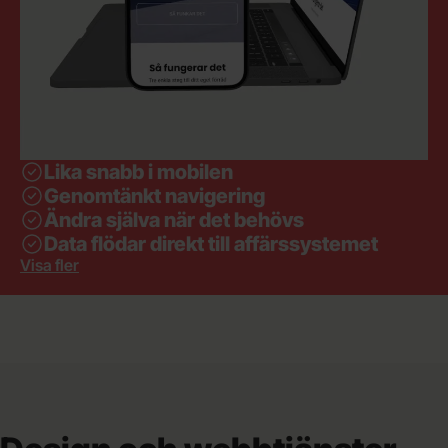
Lika snabb i mobilen
Genomtänkt navigering
Ändra själva när det behövs
Data flödar direkt till affärssystemet
Visa fler