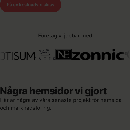
Få en kostnadsfri skiss
Företag vi jobbar med
Några hemsidor vi gjort
Summera Support
Här är några av våra senaste projekt för hemsida
Astareal
21x
mer synliga i Google · sedan 2018
och marknadsföring.
Allakando
Ny modern sajt ·
lätt att uppdatera
Browé
+247%
Organisk trafik · mot föregående år
100%
fler förfrågningar · efter lansering