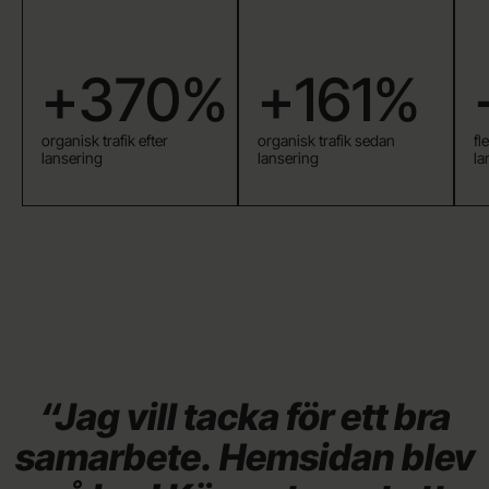
+370%
+161%
organisk trafik efter
organisk trafik sedan
fl
lansering
lansering
la
“Jag
vill
tacka
för
ett
bra
samarbete.
Hemsidan
blev