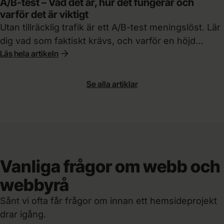
A/B-test – Vad det är, hur det fungerar och
varför det är viktigt
Utan tillräcklig trafik är ett A/B-test meningslöst. Lär
dig vad som faktiskt krävs, och varför en höjd
Läs hela artikeln
konverteringsgrad slår mer trafik varje gång.
Se alla artiklar
Vanliga frågor om webb och
webbyrå
Sånt vi ofta får frågor om innan ett hemsideprojekt
drar igång.