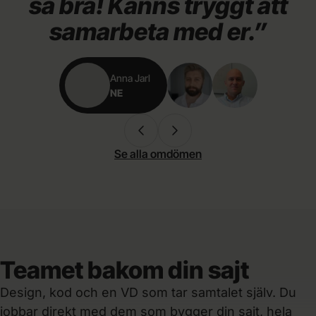
så
bra!
Känns
tryggt
att
samarbeta
med
er.”
Anna Jarl
NE
Se alla omdömen
Teamet bakom din sajt
Jesper
Design, kod och en VD som tar samtalet själv. Du
Utvecklare
Kristoffer
jobbar direkt med dem som bygger din sajt, hela