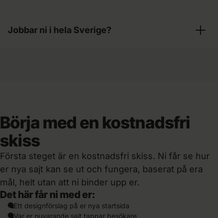
Ja, vi bygger sajten sökoptimerad från grunden.
Jobbar ni i hela Sverige?
Det ger en starkare grund än att lägga till det i
efterhand.
Ja. Vi sitter i Malmö men bygger hemsidor åt
företag i hela landet, på plats eller på distans.
Börja med en kostnadsfri
skiss
Första steget är en kostnadsfri skiss. Ni får se hur
er nya sajt kan se ut och fungera, baserat på era
mål, helt utan att ni binder upp er.
Det här får ni med er:
Ett designförslag på er nya startsida
Var er nuvarande sajt tappar besökare