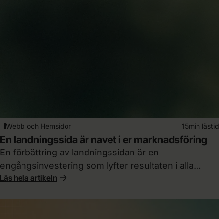
Webb och Hemsidor
15min lästid
En landningssida är navet i er marknadsföring
En förbättring av landningssidan är en
engångsinvestering som lyfter resultaten i alla
Läs hela artikeln
kanaler samtidigt. Så här bygger du sidan som
faktiskt konverterar.