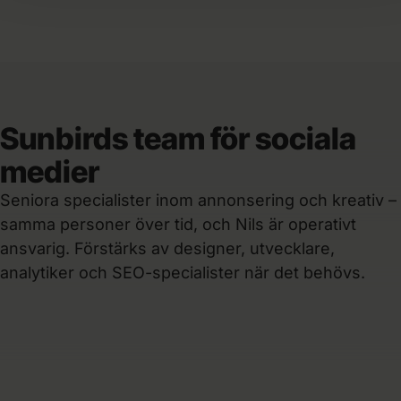
Sunbirds team för sociala
medier
Seniora specialister inom annonsering och kreativ –
Victor
samma personer över tid, och Nils är operativt
Performance-specialist
Kristoffer
ansvarig. Förstärks av designer, utvecklare,
Designer
Nils
analytiker och SEO-specialister när det behövs.
VD