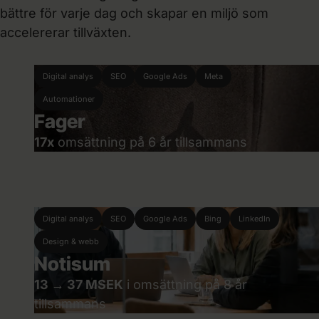
bättre för varje dag och skapar en miljö som
accelererar tillväxten.
Digital analys
SEO
Google Ads
Meta
Automationer
Fager
17x
omsättning på 6 år tillsammans
Digital analys
SEO
Google Ads
Bing
LinkedIn
Design & webb
Notisum
13 → 37 MSEK
i omsättning på 8 år
tillsammans