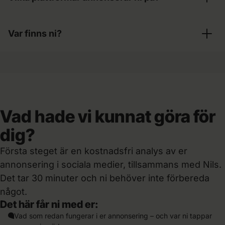
Främst Meta (Facebook och Instagram) och
Var finns ni?
LinkedIn, och TikTok när er målgrupp finns där.
Vi börjar där era kunder finns och där affären
Kontoret ligger mitt i Malmö, kunderna finns i
växer snabbast – inte på alla plattformar för
hela Sverige – och vi driver marknadsföring i
sakens skull.
flera länder i Europa.
Vad hade vi kunnat göra för
dig?
Första steget är en kostnadsfri analys av er
annonsering i sociala medier, tillsammans med Nils.
Det tar 30 minuter och ni behöver inte förbereda
något.
Det här får ni med er:
Vad som redan fungerar i er annonsering – och var ni tappar