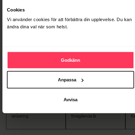
RESULTAT
Cookies
SOM KÄNNS
Vi använder cookies för att förbättra din upplevelse. Du kan
ändra dina val när som helst.
Godkänn
Anpassa
+370%
+298%
Avvisa
Organisk trafik efter
Organisk trafik · mot
Fl
lansering
föregående år
fö