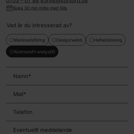
0703 – 07 88 83
nils@sunbird.se
Boka 30 min möte med Nils
Vad är du intresserad av?
Marknadsföring
Design/webb
Helhetslösning
Kostnadsfri analys
Namn
(Obligatoriskt)
Mail
(Obligatoriskt)
Telefon
Eventuellt meddelande