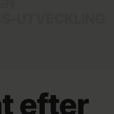
GN
 på vart man ska härnäst. Vi gör vägen till kontakt
S-UTVECKLING
peglar er och era kunder. Snygg och responsiv på
Press med modern teknik, så ni enkelt kan redigera
gget från start. Som tur är har vi egna SEO-
 på Google direkt.
t efter