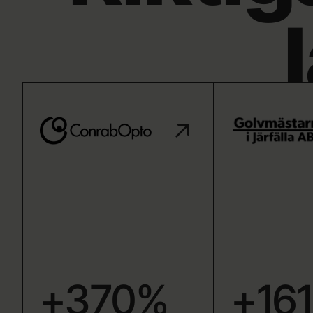
+370%
+16