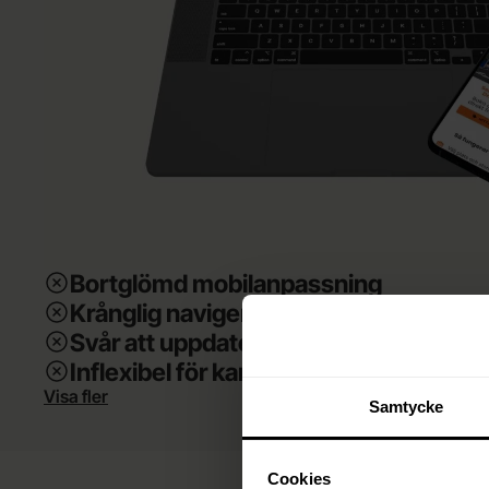
Bortglömd mobilanpassning
Krånglig navigering
Svår att uppdatera själv
Inflexibel för kampanjer
Visa fler
Samtycke
Cookies