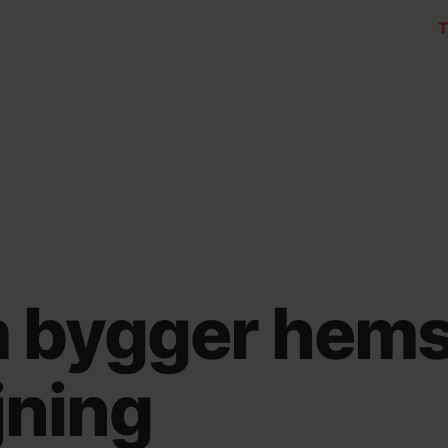
T
 bygger hems
jning