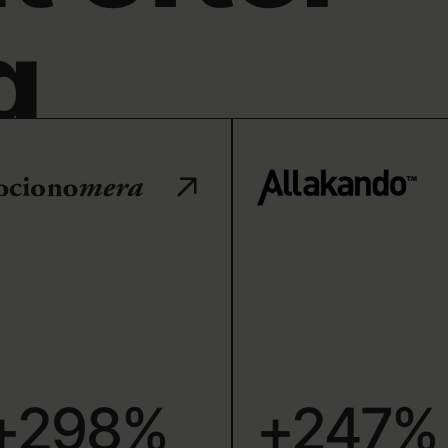
g
+298%
+247%