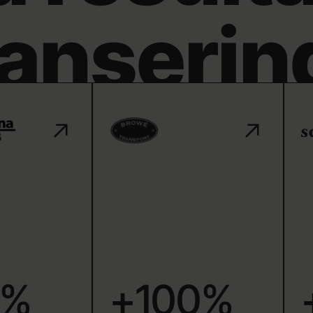
lanserin
1%
+100%