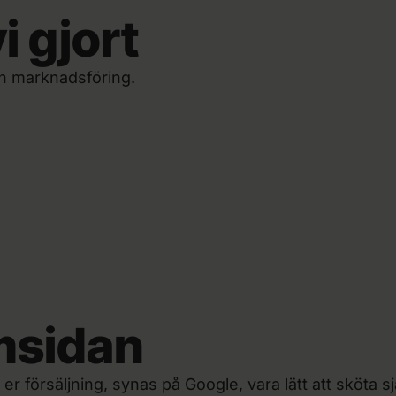
Astareal
 gjort
Browé
Ny modern sajt ·
l
100%
fler förfrågn
ch marknadsföring.
msidan
 er försäljning, synas på Google, vara lätt att sköta