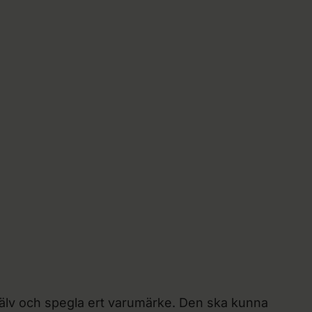
ätt att uppdatera
ingar · efter lansering
 själv och spegla ert varumärke. Den ska kunna