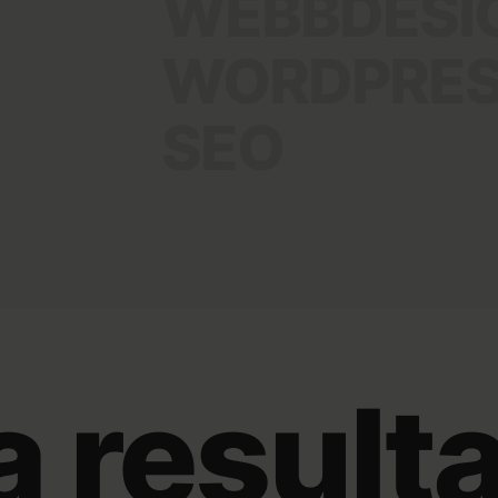
WEBBDESI
Besökaren ska aldrig behöva fundera
så kort som möjligt.
WORDPRES
Skräddarsydd så att webbplatsen s
alla enheter är en självklarhet.
SEO
Förstklassig webbutveckling i Word
webbplatsen själva. Ni äger allt.
Sökmotoroptimering
finns med i by
specialister som ser till att ni syns
a resulta