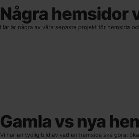
Summera Support
Några hemsidor vi
Allakando
21x
mer synliga i Google · sedan 2018
+247%
Organisk trafik · mot föregående år
Här är några av våra senaste projekt för hemsida o
Gamla vs nya he
Vi har en tydlig bild av vad en hemsida ska göra: öka