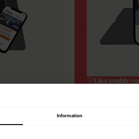
Lika snabb i m
Genomtänkt n
Ändra själva 
Data flödar dir
Visa fler
Information