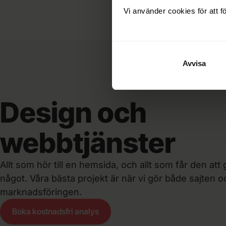
Vi använder cookies för att f
Avvisa
Design och
webbtjänster
Allt som hör till en hemsida, och allt som får den att 
något. Våra bästa projekt är när vi gör både sajten o
marknadsföringen.
Boka kostnadsfri analys