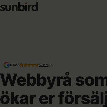
5 av 5
61 betyg
Webbyrå som
ökar er försäl