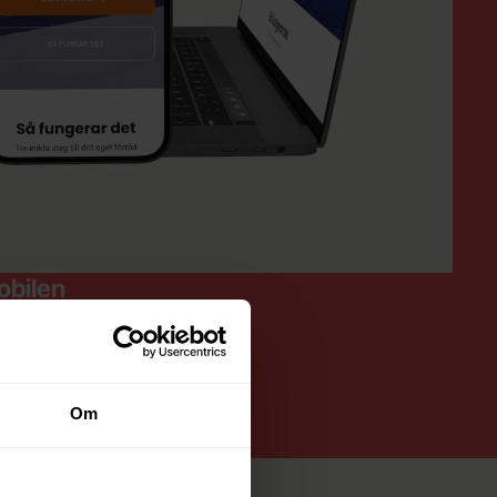
obilen
avigering
när det behövs
ekt till affärssystemet
Om