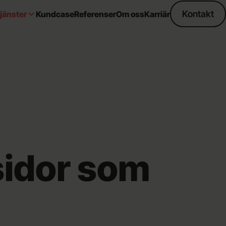
Kontakt
jänster
Kundcase
Referenser
Om oss
Karriär
idor som