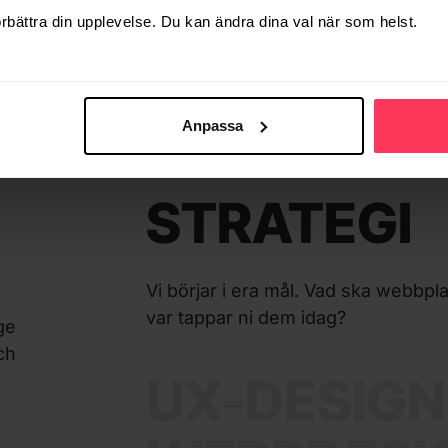
örbättra din upplevelse. Du kan ändra dina val när som helst.
Anpassa
STRATEGI
Vi börjar i era mål. Vad ska webbpla
var tappar ni dem idag?
ge
ch
UX-DESIGN