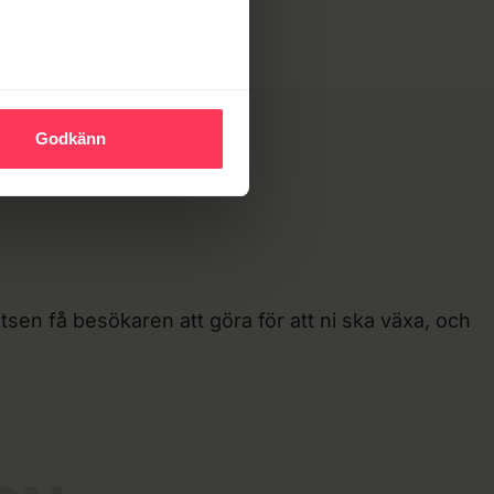
Godkänn
tsen få besökaren att göra för att ni ska växa, och