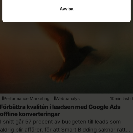
Avvisa
Performance Marketing
Webbanalys
10min lästid
Förbättra kvalitén i leadsen med Google Ads
offline konverteringar
I snitt går 57 procent av budgeten till leads som
aldrig blir affärer, för att Smart Bidding saknar rätt