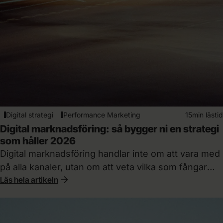
Digital strategi
Performance Marketing
15min lästid
Digital marknadsföring: så bygger ni en strategi
som håller 2026
Digital marknadsföring handlar inte om att vara med
på alla kanaler, utan om att veta vilka som fångar
Läs hela artikeln
efterfrågan nu och vilka som bygger den ni lever på
om ett år.