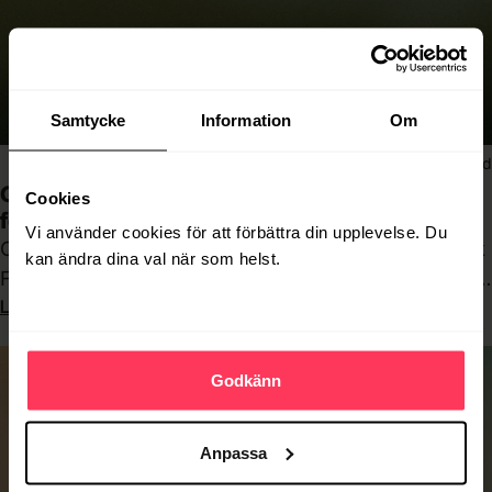
Samtycke
Information
Om
Performance Marketing
8min lästid
Google Ads för Black Friday – Så optimerar ni er
Cookies
försäljning och ROAS
Vi använder cookies för att förbättra din upplevelse. Du
Onödiga ändringar i Google Ads-kontot under Black
kan ändra dina val när som helst.
Friday-veckan kan kosta dig försäljning. Här är vad
Läs hela artikeln
som faktiskt gör skillnad, och vad du bör låta bli.
Godkänn
Anpassa