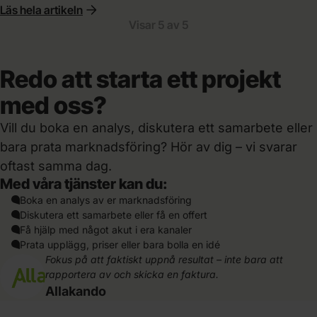
Läs hela artikeln
signal. Offline-konverteringsspårning ger
Visar
5
av
5
algoritmen den data den behöver för att faktiskt
optimera mot försäljning.
Redo att starta ett projekt
med oss?
Vill du boka en analys, diskutera ett samarbete eller
bara prata marknadsföring? Hör av dig – vi svarar
oftast samma dag.
Med våra tjänster kan du:
Boka en analys av er marknadsföring
Diskutera ett samarbete eller få en offert
Få hjälp med något akut i era kanaler
Prata upplägg, priser eller bara bolla en idé
Fokus på att faktiskt uppnå resultat – inte bara att
rapportera av och skicka en faktura.
Allakando