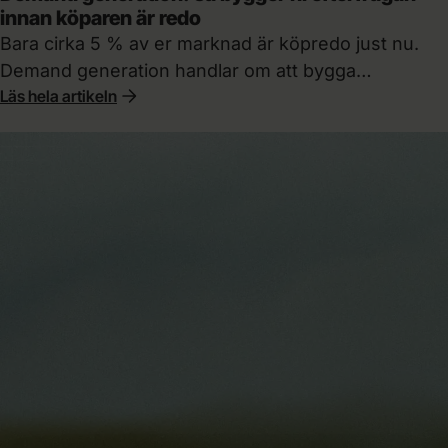
innan köparen är redo
Bara cirka 5 % av er marknad är köpredo just nu.
Demand generation handlar om att bygga
Läs hela artikeln
köpberedskap hos de övriga 95 %, så att ni finns på
shortlisten redan innan köparen hör av sig.