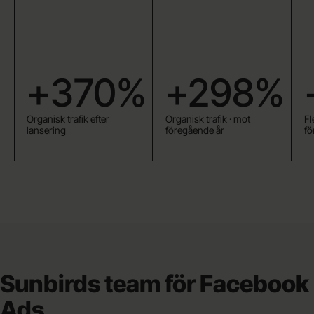
+370%
+298%
Organisk trafik efter
Organisk trafik · mot
Fl
lansering
föregående år
fö
Sunbirds team för Facebook
Ads