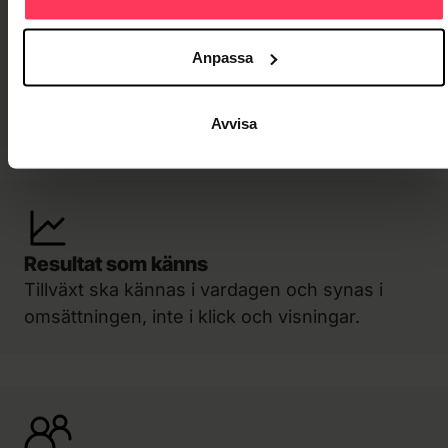
Data man förstår
Ni ska kunna lita på siffrorna och försvara
Anpassa
dem, inför er själva, ledningen och styrelsen.
Ingen svart låda.
Avvisa
Resultat som känns
Tillväxt ska kännas i vardagen och synas i
omsättningen, inte i klick och visningar.