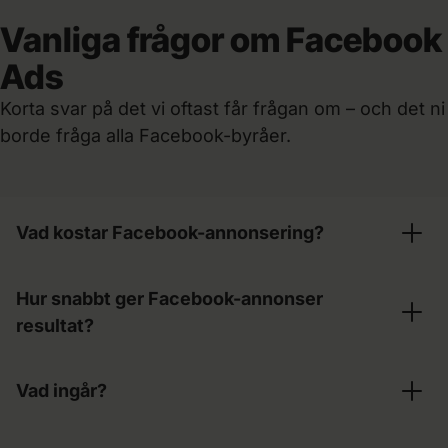
Vanliga frågor om Facebook
Ads
Korta svar på det vi oftast får frågan om – och det ni
borde fråga alla Facebook-byråer.
Vad kostar Facebook-annonsering?
Ni betalar för vår tid, separat från
Hur snabbt ger Facebook-annonser
annonsbudgeten – så arbetet blir inte dyrare för
resultat?
att budgeten växer. Nivån beror på ambition och
konkurrens. Analysen ger er en konkret plan
Ofta inom några veckor. Sen bygger insatserna
och ett pris innan ni bestämmer er.
Vad ingår?
på varandra – med rätt kreativ och mätning blir
kanalen mer lönsam över tid. Vi lovar aldrig en
Strategi, kreativ produktion, kampanjer på