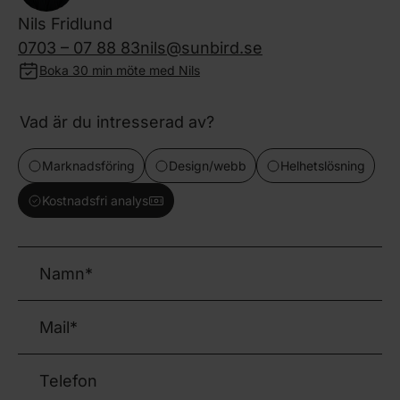
Nils Fridlund
0703 – 07 88 83
nils@sunbird.se
Boka 30 min möte med Nils
Vad är du intresserad av?
Marknadsföring
Design/webb
Helhetslösning
Kostnadsfri analys
Namn
(Obligatoriskt)
Mail
(Obligatoriskt)
Telefon