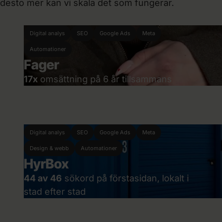
desto mer kan vi skala det som fungerar.
Digital analys
SEO
Google Ads
Meta
Automationer
Fager
17x
omsättning på 6 år tillsammans
Digital analys
SEO
Google Ads
Meta
Design & webb
Automationer
HyrBox
44 av 46
sökord på förstasidan, lokalt i
stad efter stad