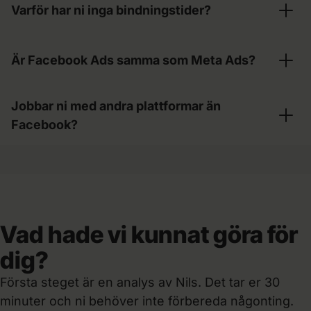
exakt ROAS i förväg.
Varför har ni inga bindningstider?
Facebook och Instagram, targeting, spårning
och en månadsrapport som går att agera på.
För att resultaten ska få tala. Ni stannar så länge
Fullservice på riktigt – inga dolda tillägg.
Är Facebook Ads samma som Meta Ads?
vi är rätt val för er – så säkra är vi på leveransen.
Ja. Facebook Ads körs via Meta, som också
Jobbar ni med andra plattformar än
rymmer Instagram och Messenger. Som Meta
Facebook?
Ads-byrå bygger vi kampanjer där era kunder
finns, oftast med Facebook och Instagram
Facebook är en del av vår
annonsering i sociala
tillsammans.
medier
. Vi hjälper er också med
Instagram Ads
och
LinkedIn Ads
.
Vad hade vi kunnat göra för
dig?
Första steget är en analys av Nils. Det tar er 30
minuter och ni behöver inte förbereda någonting.